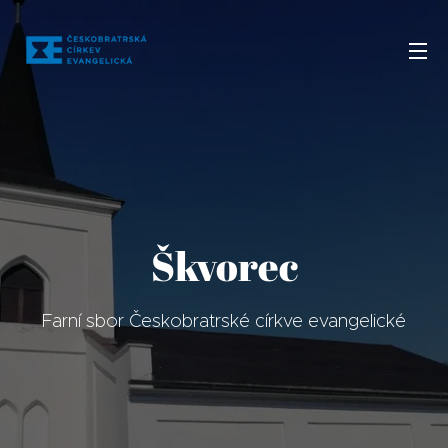
Škvorec
Farní sbor Českobratrské církve evangelické